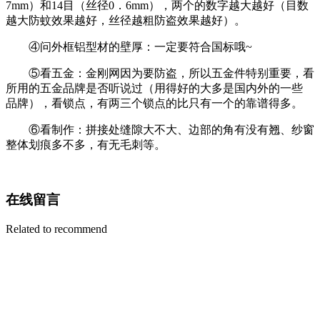
7mm）和14目（丝径0．6mm），两个的数字越大越好（目数
越大防蚊效果越好，丝径越粗防盗效果越好）。
④问外框铝型材的壁厚：一定要符合国标哦~
⑤看五金：金刚网因为要防盗，所以五金件特别重要，看
所用的五金品牌是否听说过（用得好的大多是国内外的一些
品牌），看锁点，有两三个锁点的比只有一个的靠谱得多。
⑥看制作：拼接处缝隙大不大、边部的角有没有翘、纱窗
整体划痕多不多，有无毛刺等。
在线留言
Related to recommend