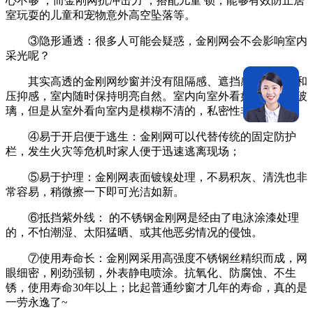
心不够 ；而金刚网抗冲击力 ，搭配儿童 锁，能够有效防止居
室玩耍的儿童和宠物意外高空坠落等。
③隐形通透：很多人可能会疑惑，金刚网会不会影响室内
采光呢？
其实高透的金刚网纱窗并没有阻隔感、遮挡感、眩晕感和
压抑感，室内随时保持明亮自然。室内向室外看如一层有色玻
璃，但是从室外看向室内是模糊不清的，私密性非常好。
④易于开启便于逃生：金刚网可以代替传统的固定防护
栏，发生火灾等危机时家人便于迅速逃离现场；
⑤易于护理：金刚网表面镀镍处理，不易积灰、清洗也非
常容易，稍微擦一下即可光洁如新。
⑥抵挡紫外线： 的不锈钢金刚网是经由了电泳涂漆处理
的，不怕潮湿、太阳猛晒、或其他恶劣情况的侵蚀。
⑦使用寿命长：金刚网采用高强度不锈钢丝精织而成，网
眼细密，刚劲强韧，外表静电喷涂。抗氧化、防腐蚀、不生
锈，使用寿命30年以上；比起普通纱窗才几年的寿命，真的是
一劳永逸了~