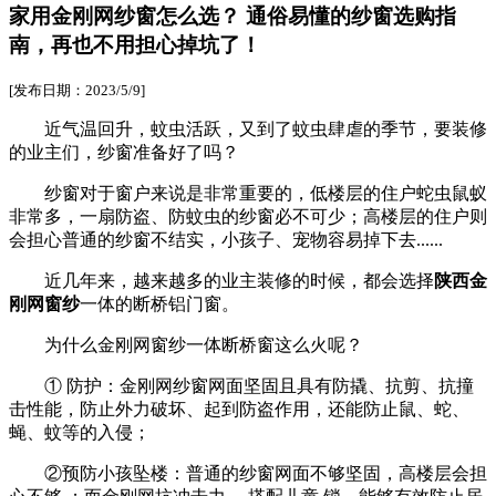
家用金刚网纱窗怎么选？ 通俗易懂的纱窗选购指
南，再也不用担心掉坑了！
[发布日期：2023/5/9]
近气温回升，蚊虫活跃，又到了蚊虫肆虐的季节，要装修
的业主们，纱窗准备好了吗？
纱窗对于窗户来说是非常重要的，低楼层的住户蛇虫鼠蚁
非常多，一扇防盗、防蚊虫的纱窗必不可少；高楼层的住户则
会担心普通的纱窗不结实，小孩子、宠物容易掉下去......
近几年来，越来越多的业主装修的时候，都会选择
陕西金
刚网窗纱
一体的断桥铝门窗。
为什么金刚网窗纱一体断桥窗这么火呢？
① 防护：金刚网纱窗网面坚固且具有防撬、抗剪、抗撞
击性能，防止外力破坏、起到防盗作用，还能防止鼠、蛇、
蝇、蚊等的入侵；
②预防小孩坠楼：普通的纱窗网面不够坚固，高楼层会担